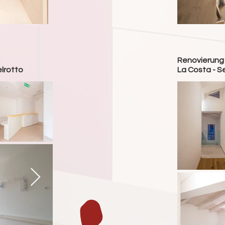
Renovierung
lrotto
La Costa - S