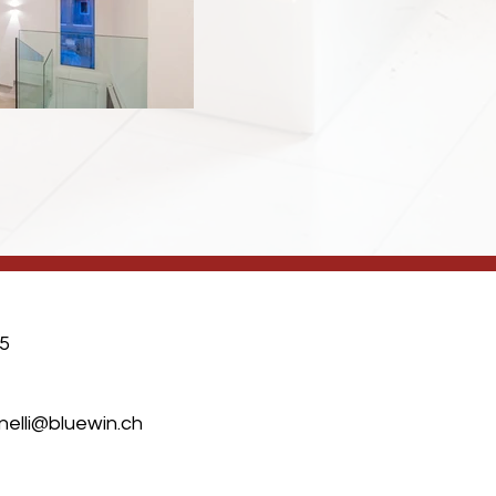
35
nelli@bluewin.ch